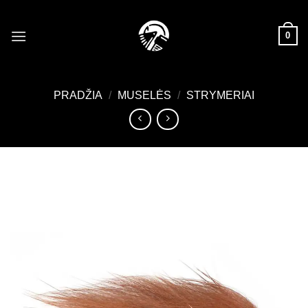
Skip
to
0
content
PRADŽIA
/
MUSELĖS
/
STRYMERIAI