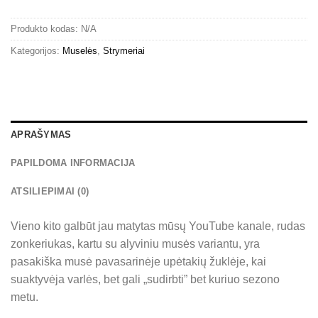
Produkto kodas:
N/A
Kategorijos:
Muselės
,
Strymeriai
APRAŠYMAS
PAPILDOMA INFORMACIJA
ATSILIEPIMAI (0)
Vieno kito galbūt jau matytas mūsų YouTube kanale, rudas
zonkeriukas, kartu su alyviniu musės variantu, yra
pasakiška musė pavasarinėje upėtakių žuklėje, kai
suaktyvėja varlės, bet gali „sudirbti” bet kuriuo sezono
metu.