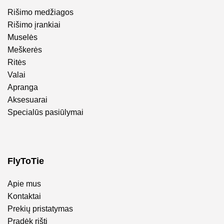
Rišimo medžiagos
Rišimo įrankiai
Muselės
Meškerės
Ritės
Valai
Apranga
Aksesuarai
Specialūs pasiūlymai
FlyToTie
Apie mus
Kontaktai
Prekių pristatymas
Pradėk rišti