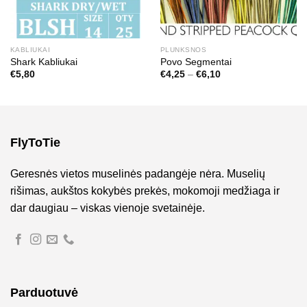
KABLIUKAI
PLUNKSNOS
Shark Kabliukai
Povo Segmentai
Price
€
5,80
€
4,25
–
€
6,10
range:
€4,25
through
€6,10
FlyToTie
Geresnės vietos muselinės padangėje nėra. Muselių
rišimas, aukštos kokybės prekės, mokomoji medžiaga ir
dar daugiau – viskas vienoje svetainėje.
Parduotuvė