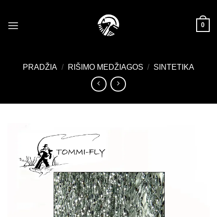
Skip
to
0
content
PRADŽIA
/
RIŠIMO MEDŽIAGOS
/
SINTETIKA