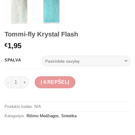
Tommi-fly Krystal Flash
1,95
€
SPALVA
produkto kiekis: Tommi-fly Krystal Flash
Į KREPŠELĮ
Produkto kodas:
N/A
Kategorijos:
Rišimo Medžiagos
,
Sintetika