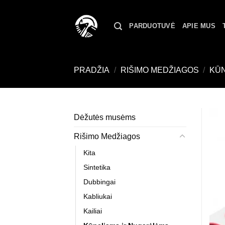
Skip
to
PARDUOTUVĖ
APIE MUS
content
PRADŽIA
/
RIŠIMO MEDŽIAGOS
/
KŪN
Dėžutės musėms
Rišimo Medžiagos
Kita
Sintetika
Dubbingai
Kabliukai
Kailiai