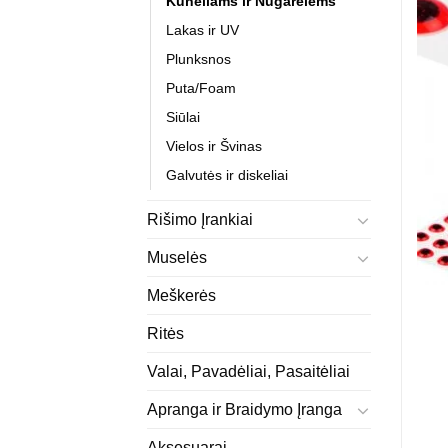
Kūneliams ir Nugarėlėms
Lakas ir UV
Plunksnos
Puta/Foam
Siūlai
Vielos ir Švinas
Galvutės ir diskeliai
Rišimo Įrankiai
Muselės
Meškerės
Ritės
Valai, Pavadėliai, Pasaitėliai
Apranga ir Braidymo Įranga
Aksesuarai