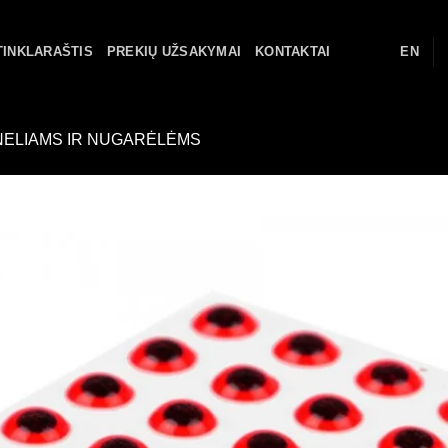
TINKLARAŠTIS
PREKIŲ UŽSAKYMAI
KONTAKTAI
EN
ELIAMS IR NUGARĖLĖMS