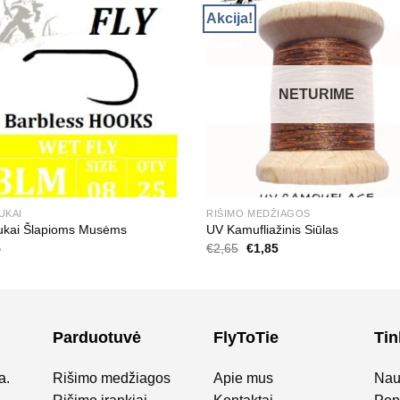
Akcija!
NETURIME
UKAI
RIŠIMO MEDŽIAGOS
iukai Šlapioms Musėms
UV Kamufliažinis Siūlas
Original
Current
5
€
2,65
€
1,85
price
price
was:
is:
€2,65.
€1,85.
Parduotuvė
FlyToTie
Tin
a.
Rišimo medžiagos
Apie mus
Nau