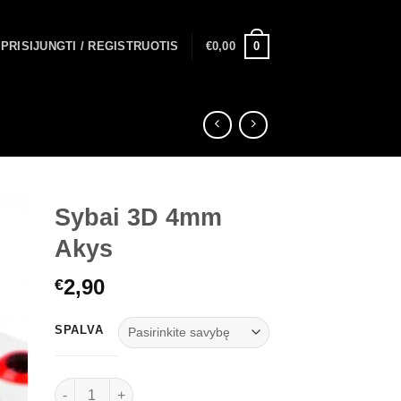
0
PRISIJUNGTI / REGISTRUOTIS
€
0,00
Sybai 3D 4mm
Akys
2,90
€
SPALVA
produkto kiekis: Sybai 3D 4mm Akys