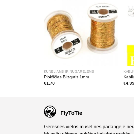
KŪNELIAMS IR NUGARĖLĖMS
KABLI
s
Plokščias Blizgutis 1mm
Kabl
nt
€
1,70
€
4,3
FlyToTie
Geresnės vietos muselinės padangėje nėr