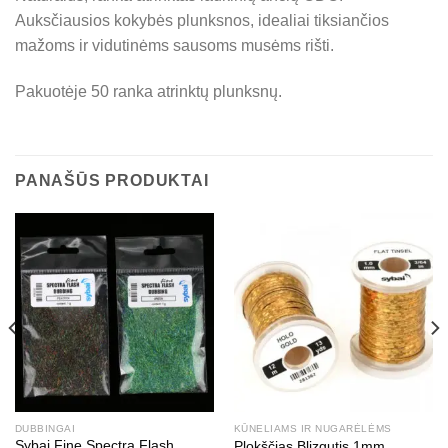
Auksčiausios kokybės plunksnos, idealiai tiksiančios
mažoms ir vidutinėms sausoms musėms rišti.
Pakuotėje 50 ranka atrinktų plunksnų.
PANAŠŪS PRODUKTAI
DUBBINGAI
KŪNELIAMS IR NUGARĖLĖMS
Sybai Fine Spectra Flash
Plokščias Blizgutis 1mm