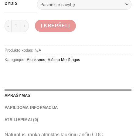
€9,00
DYDIS
through
€11,00
produkto kiekis: Selected CDC Natural - 50 vnt
Į KREPŠELĮ
Produkto kodas:
N/A
Kategorijos:
Plunksnos
,
Rišimo Medžiagos
APRAŠYMAS
PAPILDOMA INFORMACIJA
ATSILIEPIMAI (0)
Natūralus, ranka atrinktas laukinių ančių CDC.