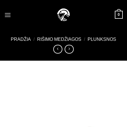
Skip
to
0
content
PRADŽIA
/
RIŠIMO MEDŽIAGOS
/
PLUNKSNOS