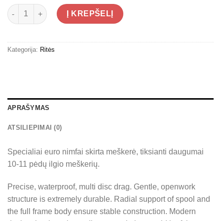
produkto kiekis: Ritė Traper Impulse Nymph
Į KREPŠELĮ
Kategorija:
Ritės
APRAŠYMAS
ATSILIEPIMAI (0)
Specialiai euro nimfai skirta meškerė, tiksianti daugumai
10-11 pėdų ilgio meškerių.
Precise, waterproof, multi disc drag. Gentle, openwork
structure is extremely durable. Radial support of spool and
the full frame body ensure stable construction. Modern