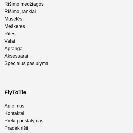
Rišimo medžiagos
Rišimo įrankiai
Muselės
Meškerės
Ritės
Valai
Apranga
Aksesuarai
Specialūs pasiūlymai
FlyToTie
Apie mus
Kontaktai
Prekių pristatymas
Pradėk rišti