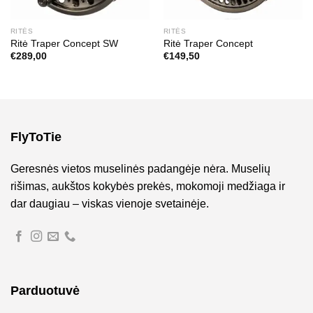
RITĖS
RITĖS
Ritė Traper Concept SW
Ritė Traper Concept
€
289,00
€
149,50
FlyToTie
Geresnės vietos muselinės padangėje nėra. Muselių
rišimas, aukštos kokybės prekės, mokomoji medžiaga ir
dar daugiau – viskas vienoje svetainėje.
Parduotuvė