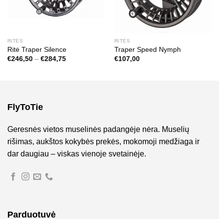
RITĖS
RITĖS
Ritė Traper Silence
Traper Speed Nymph
Price
€
246,50
–
€
284,75
€
107,00
range:
€246,50
through
€284,75
FlyToTie
Geresnės vietos muselinės padangėje nėra. Muselių
rišimas, aukštos kokybės prekės, mokomoji medžiaga ir
dar daugiau – viskas vienoje svetainėje.
Parduotuvė