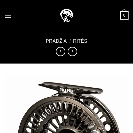
Skip
to
0
content
PRADŽIA
/
RITĖS