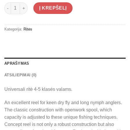
produkto kiekis: Ritė Traper Concept
Į KREPŠELĮ
Kategorija:
Ritės
APRAŠYMAS
ATSILIEPIMAI (0)
Universali ritė 4-5 klasės valams.
An excellent reel for keen dry fly and long nymph anglers.
The classic construction with openwork spool, which
capacity is adjusted to these unique fishing techniques.
Concept reel is not only a robust construction but also