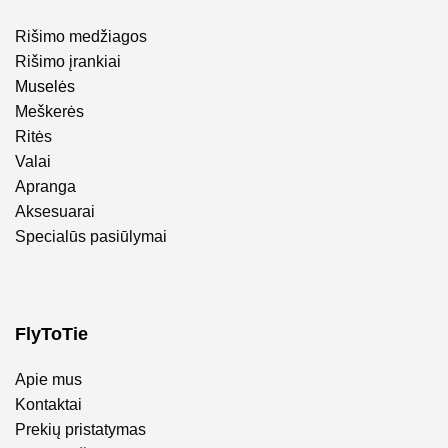
Rišimo medžiagos
Rišimo įrankiai
Muselės
Meškerės
Ritės
Valai
Apranga
Aksesuarai
Specialūs pasiūlymai
FlyToTie
Apie mus
Kontaktai
Prekių pristatymas