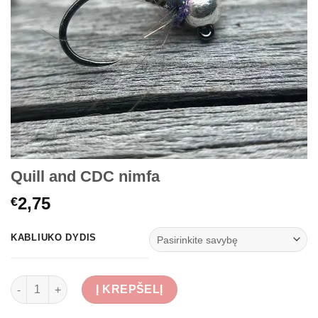
Quill and CDC nimfa
2,75
€
KABLIUKO DYDIS
produkto kiekis: Quill and CDC nimfa
Į KREPŠELĮ