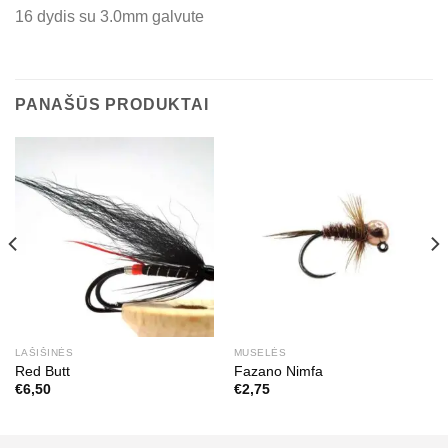
16 dydis su 3.0mm galvute
PANAŠŪS PRODUKTAI
LAŠIŠINĖS
MUSELĖS
Red Butt
Fazano Nimfa
€
6,50
€
2,75