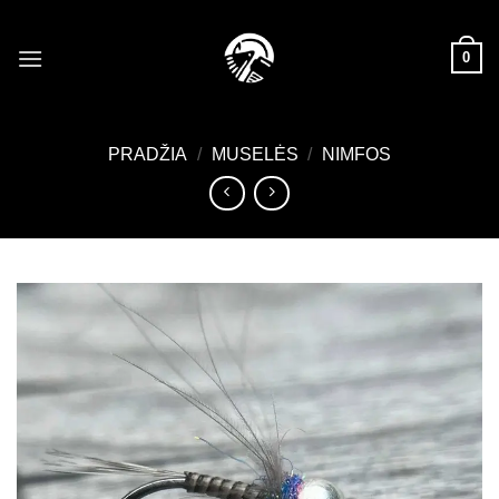
Skip
to
0
content
PRADŽIA
/
MUSELĖS
/
NIMFOS