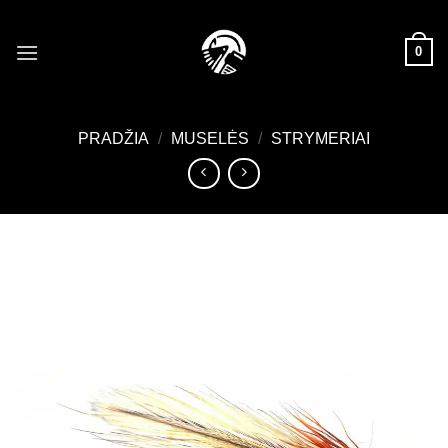
Skip
to
0
content
PRADŽIA
/
MUSELĖS
/
STRYMERIAI