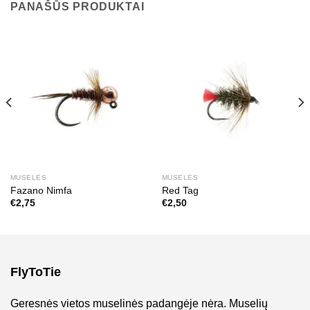
PANAŠŪS PRODUKTAI
MUSELĖS
MUSELĖS
Fazano Nimfa
Red Tag
€
2,75
€
2,50
FlyToTie
Geresnės vietos muselinės padangėje nėra. Muselių