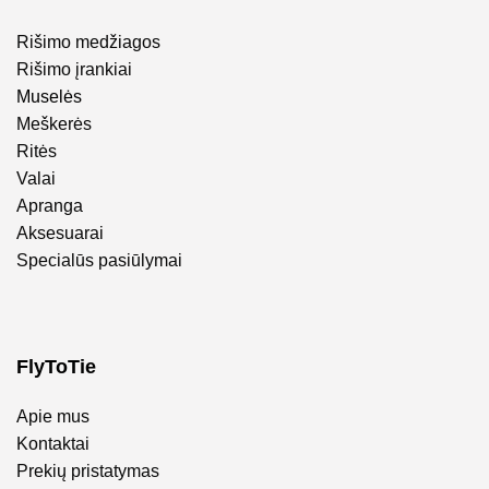
Rišimo medžiagos
Rišimo įrankiai
Muselės
Meškerės
Ritės
Valai
Apranga
Aksesuarai
Specialūs pasiūlymai
FlyToTie
Apie mus
Kontaktai
Prekių pristatymas