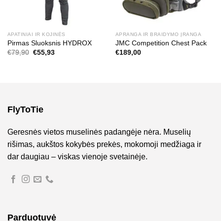
APATINIAI IR KOJINĖS
APRANGA IR BRAIDYMO ĮRANGA
Pirmas Sluoksnis HYDROX
JMC Competition Chest Pack
Original
Current
€
79,90
€
55,93
€
189,00
price
price
was:
is:
€79,90.
€55,93.
FlyToTie
Geresnės vietos muselinės padangėje nėra. Muselių
rišimas, aukštos kokybės prekės, mokomoji medžiaga ir
dar daugiau – viskas vienoje svetainėje.
Parduotuvė