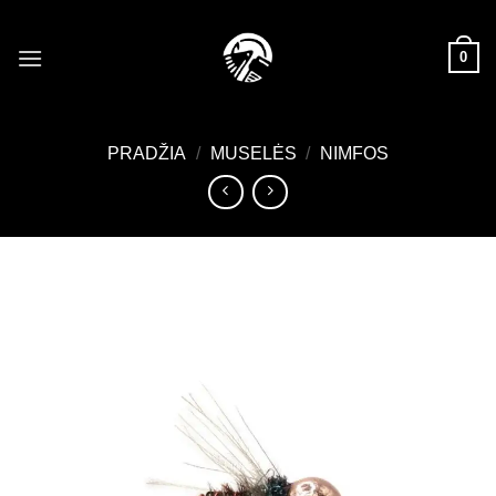
Skip
to
0
content
PRADŽIA
/
MUSELĖS
/
NIMFOS