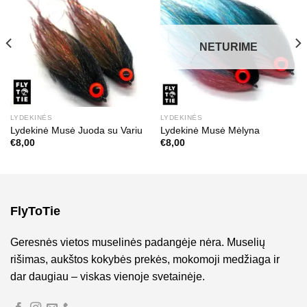
NETURIME
LYDEKINĖS
LYDEKINĖS
Lydekinė Musė Juoda su Variu
Lydekinė Musė Mėlyna
€
8,00
€
8,00
FlyToTie
Geresnės vietos muselinės padangėje nėra. Muselių
rišimas, aukštos kokybės prekės, mokomoji medžiaga ir
dar daugiau – viskas vienoje svetainėje.