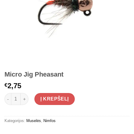
Micro Jig Pheasant
2,75
€
produkto kiekis: Micro Jig Pheasant
Į KREPŠELĮ
Kategorijos:
Muselės
,
Nimfos