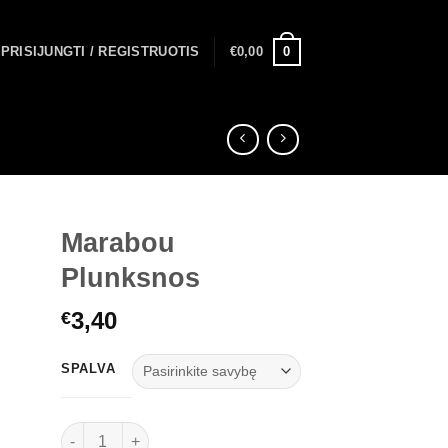
0
PRISIJUNGTI / REGISTRUOTIS
€
0,00
Marabou
Plunksnos
3,40
€
SPALVA
produkto kiekis: Marabou Plunksnos