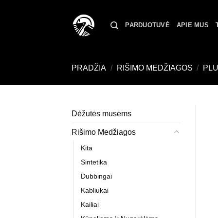
Skip
to
PARDUOTUVĖ
APIE MUS
content
PRADŽIA
/
RIŠIMO MEDŽIAGOS
/
PL
Dėžutės musėms
Rišimo Medžiagos
Kita
Sintetika
Dubbingai
Kabliukai
Kailiai