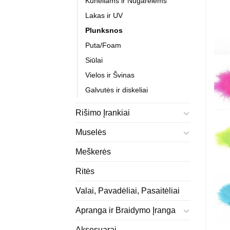
Kūneliams ir Nugarėlėms
Lakas ir UV
Plunksnos
Puta/Foam
Siūlai
Vielos ir Švinas
Galvutės ir diskeliai
Rišimo Įrankiai
Muselės
Meškerės
Ritės
Valai, Pavadėliai, Pasaitėliai
Apranga ir Braidymo Įranga
Aksesuarai