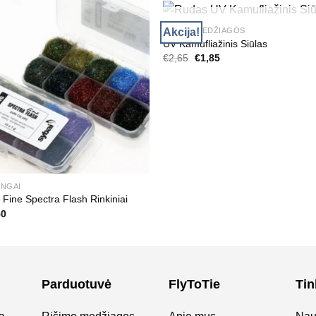
NETURIME
Akcija!
RIŠIMO MEDŽIAGOS
UV Kamufliažinis Siūlas
Original
Current
€
2,65
€
1,85
price
price
was:
is:
€2,65.
€1,85.
INGAI
 Fine Spectra Flash Rinkiniai
50
Parduotuvė
FlyToTie
Tin