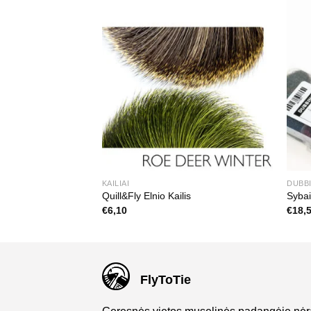
KAILIAI
DUBB
Quill&Fly Elnio Kailis
Sybai
€
6,10
€
18,
FlyToTie