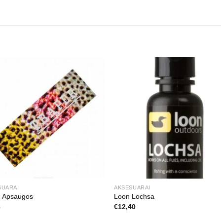
SUARAI
AKSESUARAI
ų Apsaugos
Loon Lochsa
6
€
12,40