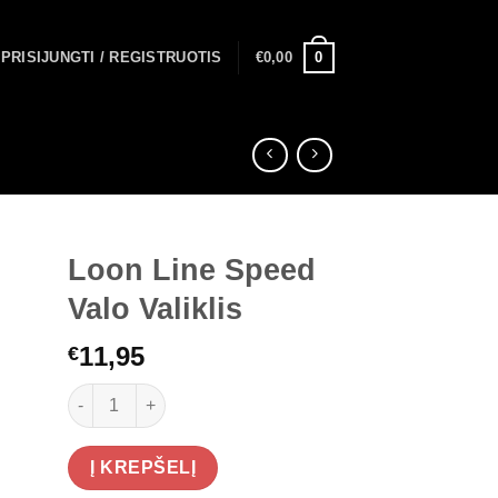
0
PRISIJUNGTI / REGISTRUOTIS
€
0,00
Loon Line Speed
Valo Valiklis
11,95
€
produkto kiekis: Loon Line Speed Valo Valiklis
Į KREPŠELĮ