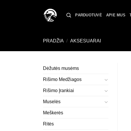
Skip
to
PARDUOTUVĖ
APIE MUS
content
PRADŽIA
/
AKSESUARAI
Dėžutės musėms
Rišimo Medžiagos
Rišimo Įrankiai
Muselės
Meškerės
Ritės