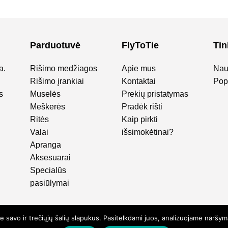
Parduotuvė
FlyToTie
Tin
a.
Rišimo medžiagos
Apie mus
Nau
Rišimo įrankiai
Kontaktai
Popu
s
Muselės
Prekių pristatymas
Meškerės
Pradėk rišti
Ritės
Kaip pirkti
Valai
išsimokėtinai?
Apranga
Aksesuarai
Specialūs
pasiūlymai
e savo ir trečiųjų šalių slapukus. Pasitelkdami juos, analizuojame narš