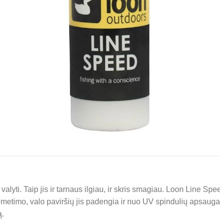
 valyti. Taip jis ir tarnaus ilgiau, ir skris smagiau. Loon Line Spe
 metimo, valo paviršių jis padengia ir nuo UV spindulių apsauga
ą.