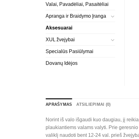
Valai, Pavadėliai, Pasaitėliai
Apranga ir Braidymo Įranga
Aksesuarai
XUL žvejybai
Specialūs Pasiūlymai
Dovanų Idėjos
APRAŠYMAS
ATSILIEPIMAI (0)
Norint iš valo išgaudi kuo daugiau, jį reikia
plaukiantiems valams valyti. Prie geresnio
valiklį naudoti bent 12-24 val. prieš žvejyb