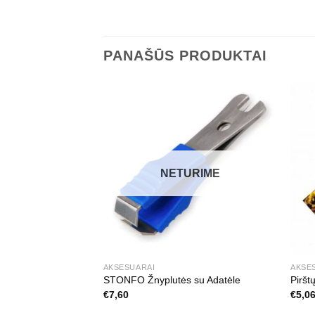
PANAŠŪS PRODUKTAI
URIME
NETURIME
AKSESUARAI
AKSE
iai Hunt’s High and
STONFO Žnyplutės su Adatėle
Piršt
€
7,60
€
5,0