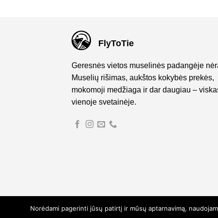
FlyToTie
Geresnės vietos muselinės padangėje nėr
Muselių rišimas, aukštos kokybės prekės,
mokomoji medžiaga ir dar daugiau – viska
vienoje svetainėje.
Norėdami pagerinti jūsų patirtį ir mūsų aptarnavimą, naudojam