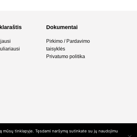
klaraštis
Dokumentai
jausi
Pirkimo / Pardavimo
liariausi
taisyklės
Privatumo politika
ymą mūsų tinklapyje. Tęsdami naršymą sutinkate su jų naudojimu