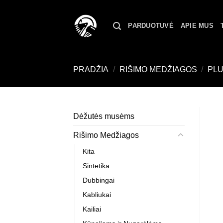
Skip
to
PARDUOTUVĖ
APIE MUS
content
PRADŽIA
/
RIŠIMO MEDŽIAGOS
/
PL
Dėžutės musėms
Rišimo Medžiagos
Kita
Sintetika
Dubbingai
Kabliukai
Kailiai