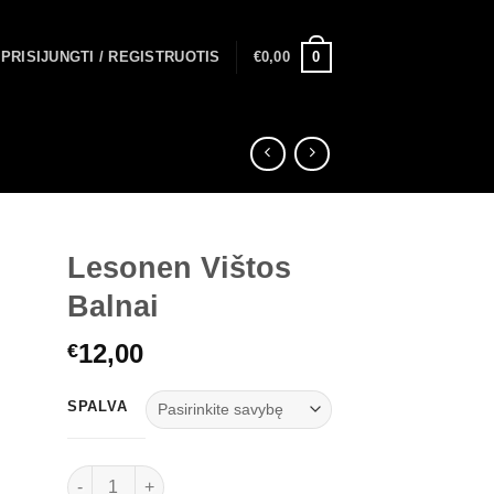
0
PRISIJUNGTI / REGISTRUOTIS
€
0,00
Lesonen Vištos
Balnai
12,00
€
SPALVA
produkto kiekis: Lesonen Vištos Balnai