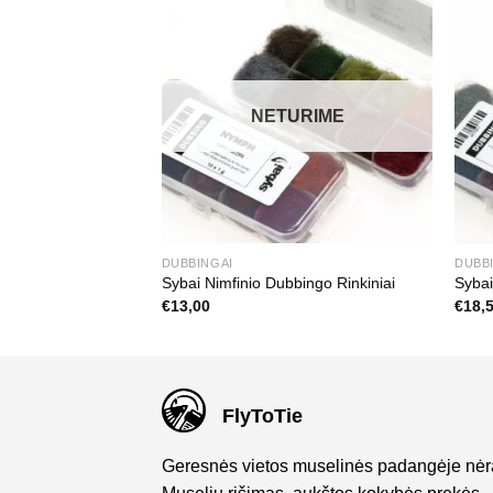
NETURIME
DUBBINGAI
DUBB
Sybai Nimfinio Dubbingo Rinkiniai
Sybai
€
13,00
€
18,
FlyToTie
Geresnės vietos muselinės padangėje nėr