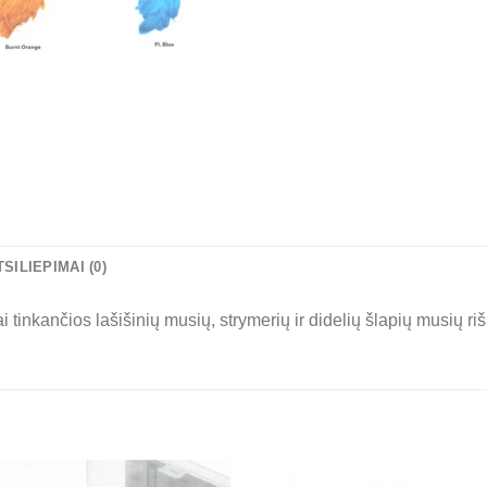
TSILIEPIMAI (0)
i tinkančios lašišinių musių, strymerių ir didelių šlapių musių riš