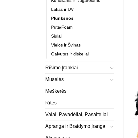
Kūneliams ir Nugarėlėms
Lakas ir UV
Plunksnos
Puta/Foam
Siūlai
Vielos ir Švinas
Galvutės ir diskeliai
Rišimo Įrankiai
Muselės
Meškerės
Ritės
Valai, Pavadėliai, Pasaitėliai
Apranga ir Braidymo Įranga
Aksesuarai