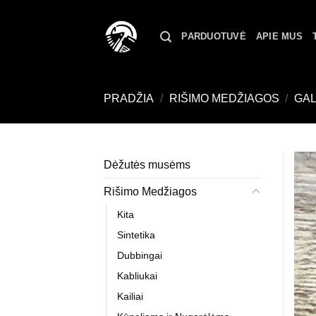
Skip
to
PARDUOTUVĖ
APIE MUS
content
PRADŽIA
/
RIŠIMO MEDŽIAGOS
/
GAL
Dėžutės musėms
Rišimo Medžiagos
Kita
Sintetika
Dubbingai
Kabliukai
Kailiai