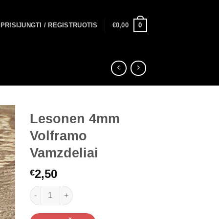
0
PRISIJUNGTI / REGISTRUOTIS
€
0,00
Lesonen 4mm
Volframo
Vamzdeliai
2,50
€
produkto kiekis: Lesonen 4mm Volframo Vamzdeliai