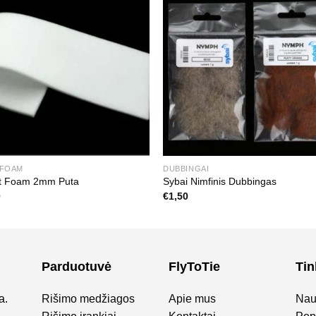
/FOAM
DUBBINGAI
t Foam 2mm Puta
Sybai Nimfinis Dubbingas
0
€
1,50
Parduotuvė
FlyToTie
Tin
a.
Rišimo medžiagos
Apie mus
Nau