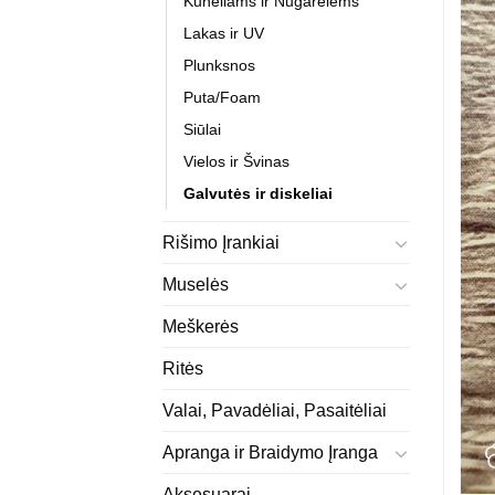
Kūneliams ir Nugarėlėms
Lakas ir UV
Plunksnos
Puta/Foam
Siūlai
Vielos ir Švinas
Galvutės ir diskeliai
Rišimo Įrankiai
Muselės
Meškerės
Ritės
Valai, Pavadėliai, Pasaitėliai
Apranga ir Braidymo Įranga
Aksesuarai