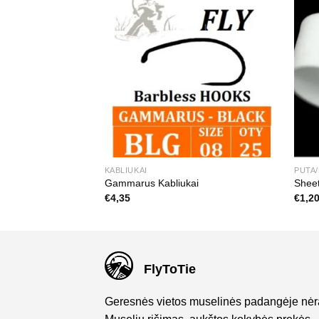
KABLIUKAI
PUTA
Gammarus Kabliukai
Shee
€
4,35
€
1,2
FlyToTie
Geresnės vietos muselinės padangėje nėr