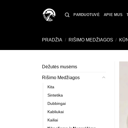
Skip
to
PARDUOTUVĖ
APIE MUS
content
PRADŽIA
/
RIŠIMO MEDŽIAGOS
/
KŪN
Dėžutės musėms
Rišimo Medžiagos
Kita
Sintetika
Dubbingai
Kabliukai
Kailiai