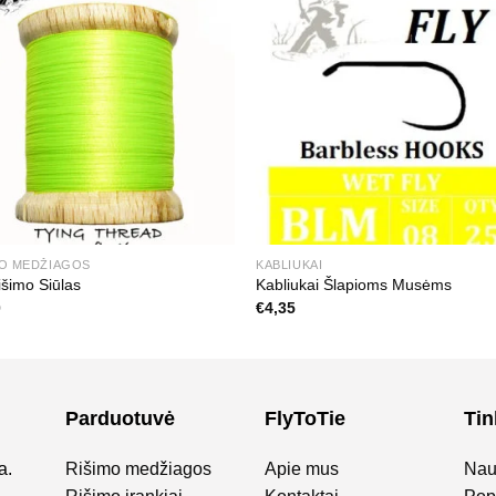
MO MEDŽIAGOS
KABLIUKAI
šimo Siūlas
Kabliukai Šlapioms Musėms
0
€
4,35
Parduotuvė
FlyToTie
Tin
a.
Rišimo medžiagos
Apie mus
Nau