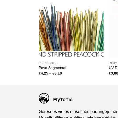
PLUNKSNOS
RIŠI
kai
Povo Segmentai
UV Ri
Price
€
4,25
–
€
6,10
€
3,0
range:
€4,25
through
€6,10
FlyToTie
Geresnės vietos muselinės padangėje nėr