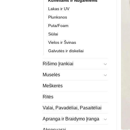
Kūneliams ir Nugarėlėms
Lakas ir UV
Plunksnos
Puta/Foam
Siūlai
Vielos ir Švinas
Galvutės ir diskeliai
Rišimo Įrankiai
Muselės
Meškerės
Ritės
Valai, Pavadėliai, Pasaitėliai
Apranga ir Braidymo Įranga
Aksesuarai