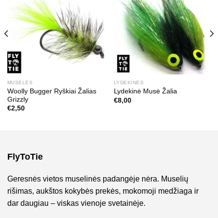
MUSELĖS
LYDEKINĖS
Woolly Bugger Ryškiai Žalias
Lydekinė Musė Žalia
Grizzly
€
8,00
€
2,50
FlyToTie
Geresnės vietos muselinės padangėje nėra. Muselių
rišimas, aukštos kokybės prekės, mokomoji medžiaga ir
dar daugiau – viskas vienoje svetainėje.