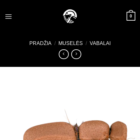
Skip
to
0
content
PRADŽIA
/
MUSELĖS
/
VABALAI