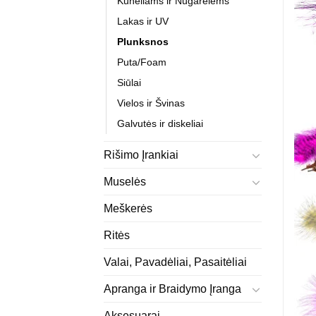
Kūneliams ir Nugarėlėms
Lakas ir UV
Plunksnos
Puta/Foam
Siūlai
Vielos ir Švinas
Galvutės ir diskeliai
Rišimo Įrankiai
Muselės
Meškerės
Ritės
Valai, Pavadėliai, Pasaitėliai
Apranga ir Braidymo Įranga
Aksesuarai