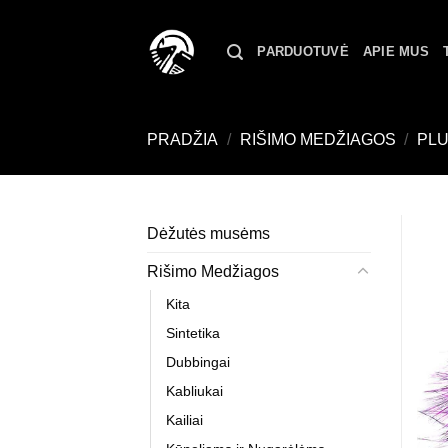
Skip
to
PARDUOTUVĖ
APIE MUS
content
PRADŽIA
/
RIŠIMO MEDŽIAGOS
/
PL
Dėžutės musėms
Rišimo Medžiagos
Kita
Sintetika
Dubbingai
Kabliukai
Kailiai