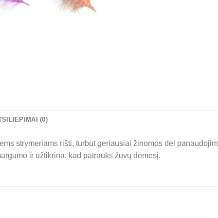
TSILIEPIMAI (0)
ms strymeriams rišti, turbūt geriausiai žinomos dėl panaudoji
rgumo ir užtikrina, kad patrauks žuvų dėmesį.