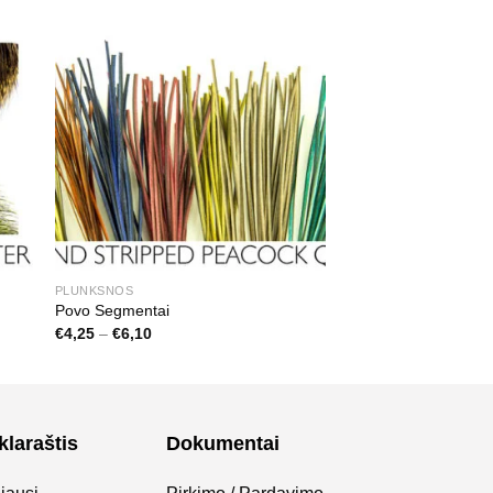
PLUNKSNOS
Povo Segmentai
Price
€
4,25
–
€
6,10
range:
€4,25
through
€6,10
klaraštis
Dokumentai