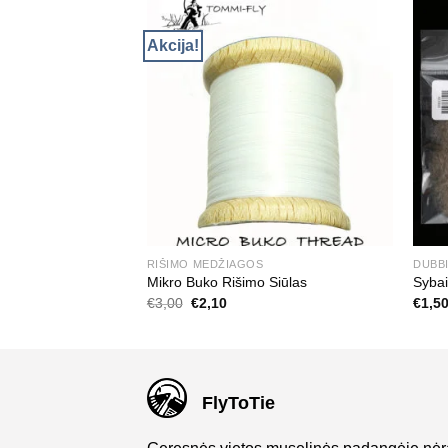
Akcija!
RIŠIMO MEDŽIAGOS
DUBB
Mikro Buko Rišimo Siūlas
Sybai
Original
Current
€
3,00
€
2,10
€
1,5
price
price
was:
is:
€3,00.
€2,10.
FlyToTie