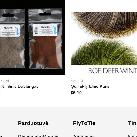
INGAI
KAILIAI
 Nimfinis Dubbingas
Quill&Fly Elnio Kailis
0
€
6,10
Parduotuvė
FlyToTie
Tin