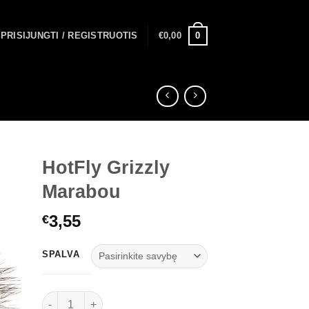
0
PRISIJUNGTI / REGISTRUOTIS
€
0,00
HotFly Grizzly
Marabou
3,55
€
SPALVA
produkto kiekis: HotFly Grizzly Marabou