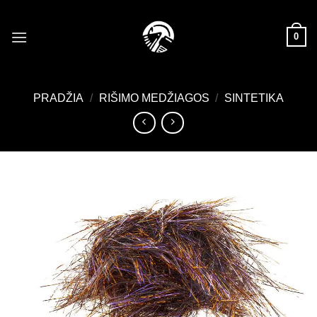
Skip
to
0
content
PRADŽIA
/
RIŠIMO MEDŽIAGOS
/
SINTETIKA