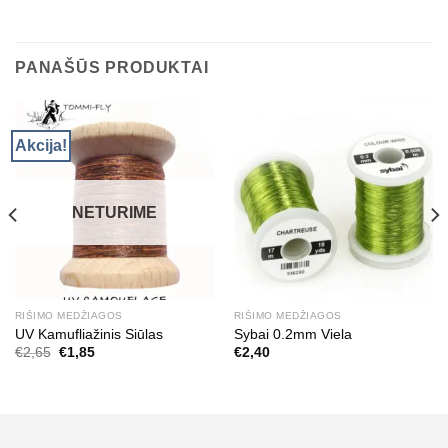
PANAŠŪS PRODUKTAI
Akcija!
NETURIME
RIŠIMO MEDŽIAGOS
RIŠIMO MEDŽIAGOS
UV Kamufliažinis Siūlas
Sybai 0.2mm Viela
Original
Current
€
2,65
€
1,85
€
2,40
price
price
was:
is:
€2,65.
€1,85.