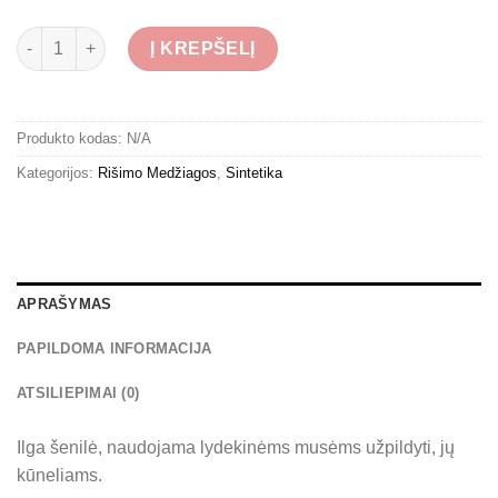
produkto kiekis: Hareline Polar Chenille
Į KREPŠELĮ
Produkto kodas:
N/A
Kategorijos:
Rišimo Medžiagos
,
Sintetika
APRAŠYMAS
PAPILDOMA INFORMACIJA
ATSILIEPIMAI (0)
Ilga šenilė, naudojama lydekinėms musėms užpildyti, jų
kūneliams.