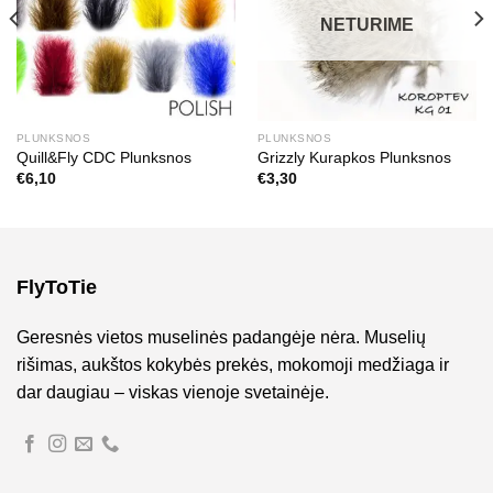
NETURIME
PLUNKSNOS
PLUNKSNOS
Quill&Fly CDC Plunksnos
Grizzly Kurapkos Plunksnos
€
6,10
€
3,30
FlyToTie
Geresnės vietos muselinės padangėje nėra. Muselių
rišimas, aukštos kokybės prekės, mokomoji medžiaga ir
dar daugiau – viskas vienoje svetainėje.