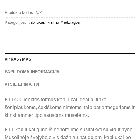
Produkto kodas:
N/A
Kategorijos:
Kabliukai
,
Rišimo Medžiagos
APRAŠYMAS
PAPILDOMA INFORMACIJA
ATSILIEPIMAI (0)
FTT400 lenktos formos kabliukai idealiai tinka
šoniplaukoms, čekiškoms nimfoms, taip pat ermegeriams ir
klinkhammer tipo sausoms muselėms.
FTT kabliukai gimė iš nenorėjimo susitaikyti su vidutinybe.
Muselinėje žvejyboje vis dažniau naudojami kabliukai be