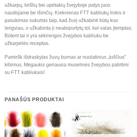
užkarpų, kiršlių bei upėtakių žvejyboje patys juos
naudojame be išimčių. Kiekvienas FTT kabliukų linkis ir
pasukimas sukurtas taip, kad žuvį užkabinti būtų kuo
lengviau, o užkabinta ji neatsipurtytų tol, kol valas įtemptas.
Būtent tai ir yra sėkmingos žvejybos kabliuku be
užkarpėlės receptas.
Pamiršk išdraskytas žuvų burnas ar nuolatinius „tuščius”
kibimus. Mėgaukis geriausia muselinės žvejybos patirtimi
su FTT kabliukais!
PANAŠŪS PRODUKTAI