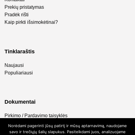
Prekių pristatymas
Pradėk rišti
Kaip pirkti išsimokėtinai?
Tinklaraštis
Naujausi
Populiariausi
Dokumentai
Pirkimo / Pardavimo taisyklės
Privatumo politika
Norėdami pagerinti jūsų patirtį ir mūsų aptarnavimą, naudojame
savo ir trečiųjų šalių slapukus. Pasitelkdami juos, analizuojame