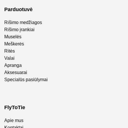
Parduotuvė
Rišimo medžiagos
Rišimo įrankiai
Muselės
Meškerės
Ritės
Valai
Apranga
Aksesuarai
Specialūs pasiūlymai
FlyToTie
Apie mus
Kontaktai