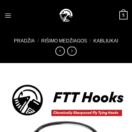
Skip
to
5
content
PRADŽIA
/
RIŠIMO MEDŽIAGOS
/
KABLIUKAI