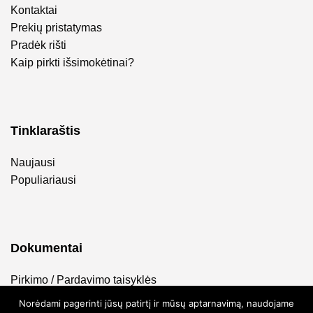
Kontaktai
Prekių pristatymas
Pradėk rišti
Kaip pirkti išsimokėtinai?
Tinklaraštis
Naujausi
Populiariausi
Dokumentai
Pirkimo / Pardavimo taisyklės
Privatumo politika
Norėdami pagerinti jūsų patirtį ir mūsų aptarnavimą, naudojame