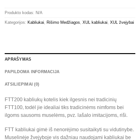
Produkto kodas:
N/A
Kategorijos:
Kabliukai
,
Rišimo Medžiagos
,
XUL kabliukai
,
XUL žvejybai
APRAŠYMAS
PAPILDOMA INFORMACIJA
ATSILIEPIMAI (0)
FTT200 kabliukų kotelis kiek ilgesnis nei tradicinių
FTT100, todėl jie idealiai tiks tradicinėms nimfoms bei
ilgoms sausoms muselėms, pvz. lašalo imitacijoms, riši.
FTT kabliukai gimė iš nenorėjimo susitaikyti su vidutinybe.
Muselinėje žvejyboje vis dažniau naudojami kabliukai be