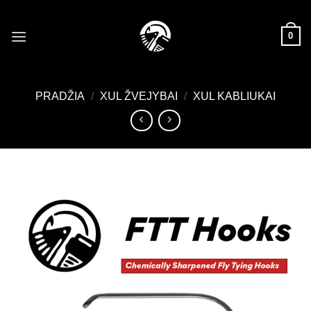
Skip
to
0
content
PRADŽIA
/
XUL ŽVEJYBAI
/
XUL KABLIUKAI