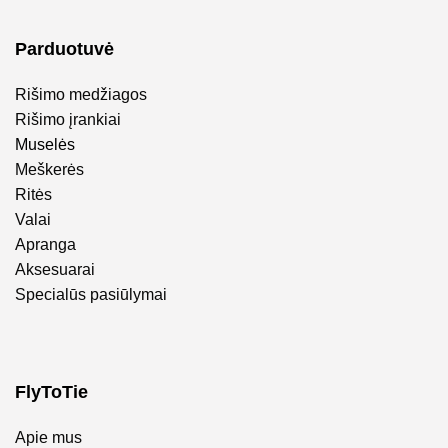
Parduotuvė
Rišimo medžiagos
Rišimo įrankiai
Muselės
Meškerės
Ritės
Valai
Apranga
Aksesuarai
Specialūs pasiūlymai
FlyToTie
Apie mus