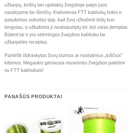
užkarpų, kiršlių bei upėtakių žvejyboje patys juos
naudojame be išimčių. Kiekvienas FTT kabliukų linkis ir
pasukimas sukurtas taip, kad žuvį užkabinti būtų kuo
lengviau, o užkabinta ji neatsipurtytų tol, kol valas įtemptas.
Būtent tai ir yra sėkmingos žvejybos kabliuku be
užkarpėlės receptas.
Pamiršk išdraskytas žuvų burnas ar nuolatinius „tuščius”
kibimus. Mėgaukis geriausia muselinės žvejybos patirtimi
su FTT kabliukais!
PANAŠŪS PRODUKTAI