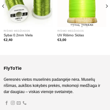
RIŠIMO MEDŽIAGOS
RIŠIMO MEDŽIAGOS
Sybai 0.2mm Viela
UV Rišimo Siūlas
€
2,40
€
3,00
FlyToTie
Geresnės vietos muselinės padangėje nėra. Muselių
rišimas, aukštos kokybės prekės, mokomoji medžiaga ir
dar daugiau – viskas vienoje svetainėje.