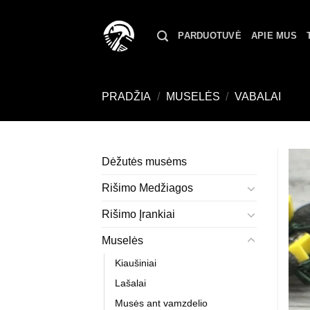
Skip
to
PARDUOTUVĖ
APIE MUS
content
PRADŽIA
/
MUSELĖS
/
VABALAI
Dėžutės musėms
Rišimo Medžiagos
Rišimo Įrankiai
Muselės
Kiaušiniai
Lašalai
Musės ant vamzdelio