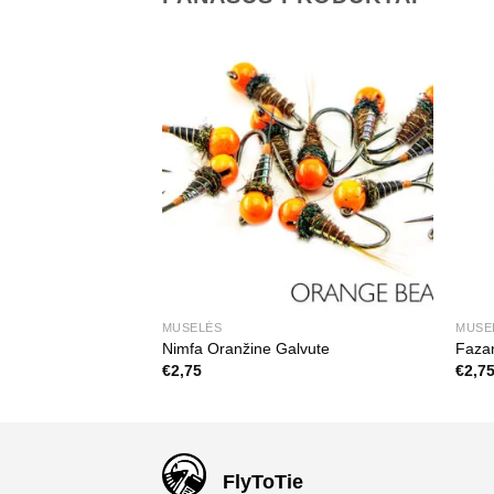
MUSELĖS
MUSE
Nimfa Oranžine Galvute
Faza
€
2,75
€
2,7
FlyToTie