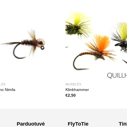
LĖS
MUSELĖS
no Nimfa
Klinkhammer
5
€
2,50
Parduotuvė
FlyToTie
Tin