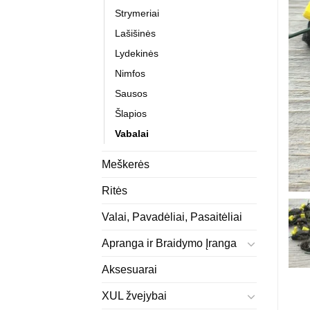
Strymeriai
Lašišinės
Lydekinės
Nimfos
Sausos
Šlapios
Vabalai
Meškerės
Ritės
Valai, Pavadėliai, Pasaitėliai
Apranga ir Braidymo Įranga
Aksesuarai
XUL žvejybai