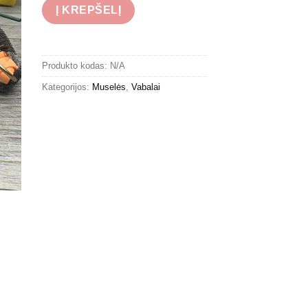
Į KREPŠELĮ
Produkto kodas:
N/A
Kategorijos:
Muselės
,
Vabalai