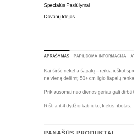
Specialūs Pasiūlymai
Dovanų Idėjos
APRAŠYMAS
PAPILDOMA INFORMACIJA
A
Kai širšė nekelia šapalų – reikia ieškot s
ne vieną dešimtį 50+ cm ilgio šapalų renka
Priklausomai nuo dienos geriau gali dirbti ti
Rišti ant 4 dydžio kabliuko, kiekis ribotas.
PANAŠŪS PRODUKTAI