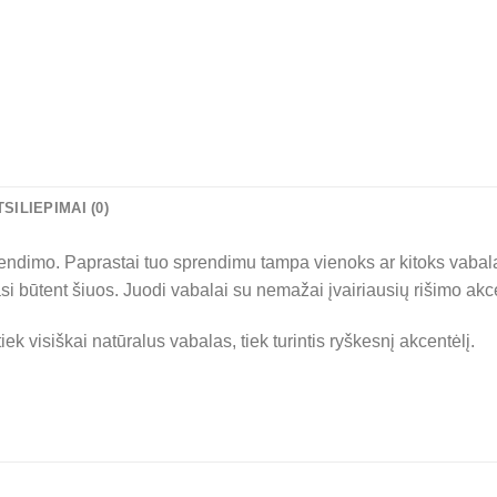
TSILIEPIMAI (0)
prendimo. Paprastai tuo sprendimu tampa vienoks ar kitoks vabal
si būtent šiuos. Juodi vabalai su nemažai įvairiausių rišimo ak
ek visiškai natūralus vabalas, tiek turintis ryškesnį akcentėlį.