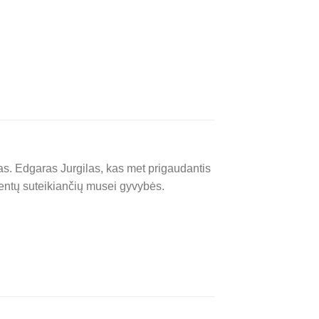
as. Edgaras Jurgilas, kas met prigaudantis
centų suteikiančių musei gyvybės.