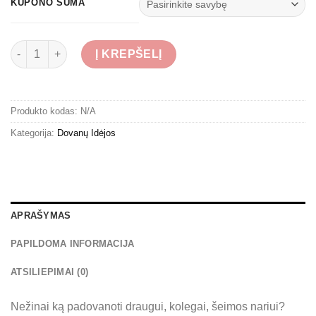
€20,00
KUPONO SUMA
through
€100,00
produkto kiekis: Dovanų Kuponai
Į KREPŠELĮ
Produkto kodas:
N/A
Kategorija:
Dovanų Idėjos
APRAŠYMAS
PAPILDOMA INFORMACIJA
ATSILIEPIMAI (0)
Nežinai ką padovanoti draugui, kolegai, šeimos nariui?