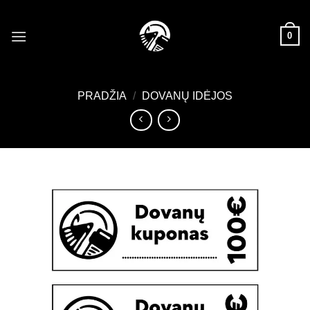
Skip
to
0
content
PRADŽIA
/
DOVANŲ IDĖJOS