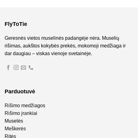
€79,90.
€55,93.
FlyToTie
Geresnės vietos muselinės padangėje nėra. Muselių
rišimas, aukštos kokybės prekės, mokomoji medžiaga ir
dar daugiau – viskas vienoje svetainėje.
Parduotuvė
Rišimo medžiagos
Rišimo įrankiai
Muselės
Meškerės
Ritės