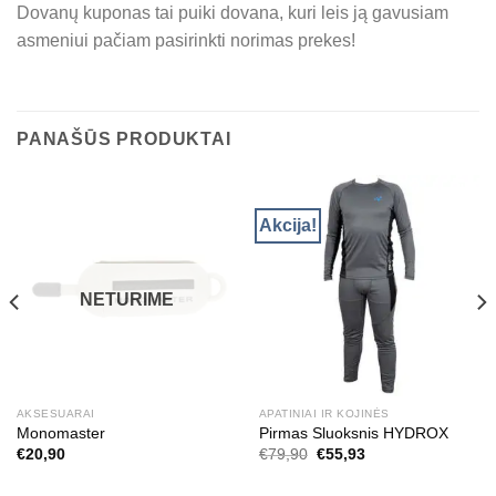
Dovanų kuponas tai puiki dovana, kuri leis ją gavusiam
asmeniui pačiam pasirinkti norimas prekes!
PANAŠŪS PRODUKTAI
Akcija!
NETURIME
AKSESUARAI
APATINIAI IR KOJINĖS
Monomaster
Pirmas Sluoksnis HYDROX
Original
Current
€
20,90
€
79,90
€
55,93
price
price
was:
is: