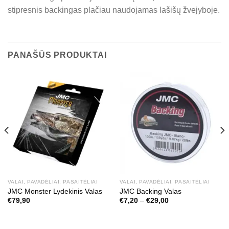
stipresnis backingas plačiau naudojamas lašišų žvejyboje.
PANAŠŪS PRODUKTAI
VALAI, PAVADĖLIAI, PASAITĖLIAI
VALAI, PAVADĖLIAI, PASAITĖLIAI
JMC Monster Lydekinis Valas
JMC Backing Valas
Price
€
79,90
€
7,20
–
€
29,00
range:
€7,20
through
€29,00