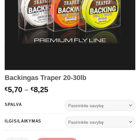
Backingas Traper 20-30lb
Price
5,70
–
8,25
€
€
range:
€5,70
SPALVA
through
€8,25
ILGIS/LAIKYMAS