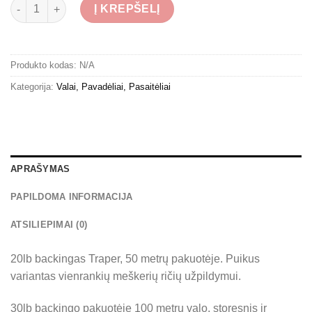
produkto kiekis: Backingas Traper 20-30lb
Į KREPŠELĮ
Produkto kodas:
N/A
Kategorija:
Valai, Pavadėliai, Pasaitėliai
APRAŠYMAS
PAPILDOMA INFORMACIJA
ATSILIEPIMAI (0)
20lb backingas Traper, 50 metrų pakuotėje. Puikus
variantas vienrankių meškerių ričių užpildymui.
30lb backingo pakuotėje 100 metrų valo, storesnis ir