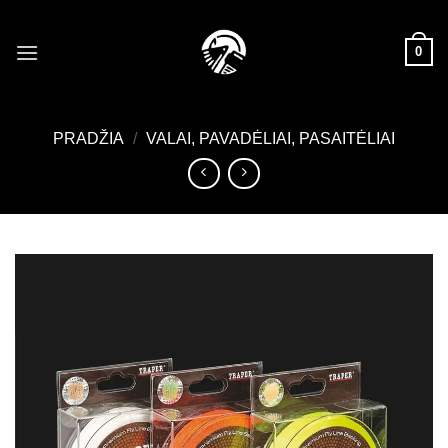
Skip
to
0
content
PRADŽIA
/
VALAI, PAVADĖLIAI, PASAITĖLIAI