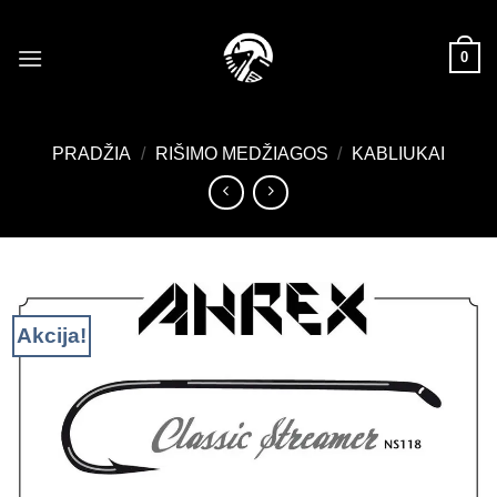
Skip
to
0
content
PRADŽIA
/
RIŠIMO MEDŽIAGOS
/
KABLIUKAI
Akcija!