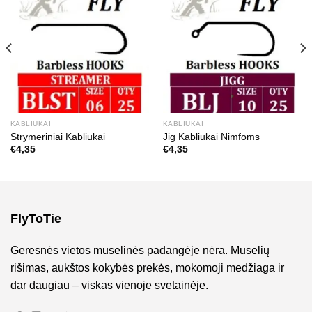
KABLIUKAI
KABLIUKAI
Strymeriniai Kabliukai
Jig Kabliukai Nimfoms
€
4,35
€
4,35
FlyToTie
Geresnės vietos muselinės padangėje nėra. Muselių
rišimas, aukštos kokybės prekės, mokomoji medžiaga ir
dar daugiau – viskas vienoje svetainėje.