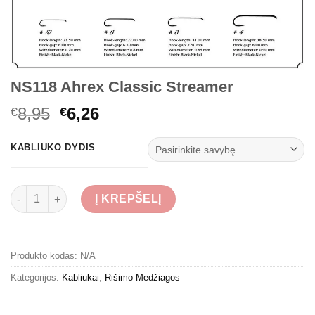
NS118 Ahrex Classic Streamer
Original
Current
8,95
6,26
€
€
price
price
was:
is:
KABLIUKO DYDIS
€8,95.
€6,26.
produkto kiekis: NS118 Ahrex Classic Streamer
Į KREPŠELĮ
Produkto kodas:
N/A
Kategorijos:
Kabliukai
,
Rišimo Medžiagos