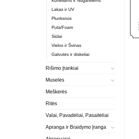
Kūneliams ir Nugarėlėms
Lakas ir UV
Plunksnos
Puta/Foam
Siūlai
Vielos ir Švinas
Galvutės ir diskeliai
Rišimo Įrankiai
Muselės
Meškerės
Ritės
Valai, Pavadėliai, Pasaitėliai
Apranga ir Braidymo Įranga
Aksesuarai