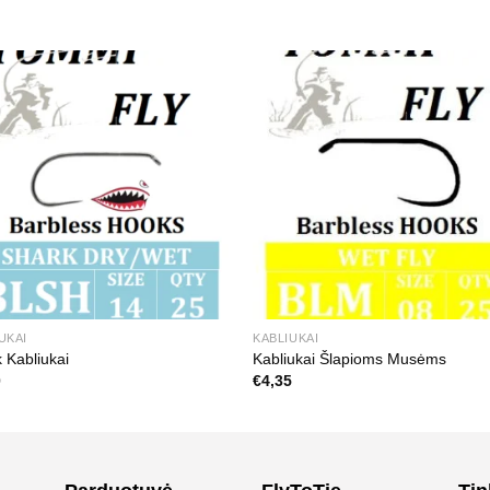
UKAI
KABLIUKAI
 Kabliukai
Kabliukai Šlapioms Musėms
0
€
4,35