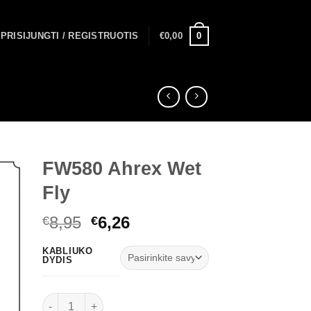
0
PRISIJUNGTI / REGISTRUOTIS
€
0,00
FW580 Ahrex Wet
Fly
Original
Current
8,95
6,26
€
€
price
price
KABLIUKO
was:
is:
DYDIS
€8,95.
€6,26.
produkto kiekis: FW580 Ahrex Wet Fly