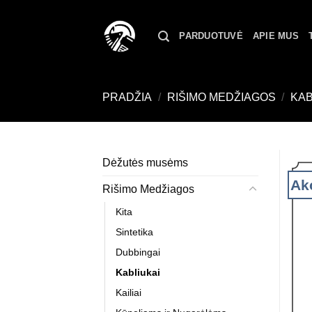
Skip
to
PARDUOTUVĖ
APIE MUS
content
PRADŽIA
/
RIŠIMO MEDŽIAGOS
/
KAB
Dėžutės musėms
Akc
Rišimo Medžiagos
Kita
Sintetika
Dubbingai
Kabliukai
Kailiai