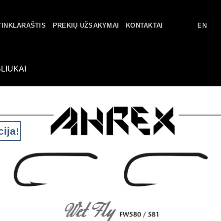
TINKLARAŠTIS
PREKIŲ UŽSAKYMAI
KONTAKTAI
EN
LIUKAI
ija!