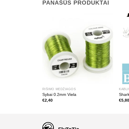
PANAŠŪS PRODUKTAI
RIŠIMO MEDŽIAGOS
KABLI
is
Sybai 0.2mm Viela
Shark
€
2,40
€
5,8