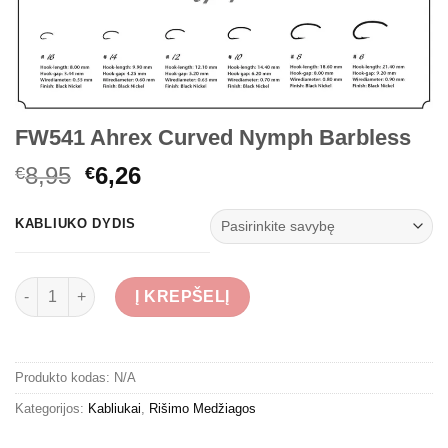
FW541 Ahrex Curved Nymph Barbless
Original
Current
8,95
6,26
€
€
price
price
was:
is:
KABLIUKO DYDIS
€8,95.
€6,26.
produkto kiekis: FW541 Ahrex Curved Nymph Barbless
Į KREPŠELĮ
Produkto kodas:
N/A
Kategorijos:
Kabliukai
,
Rišimo Medžiagos