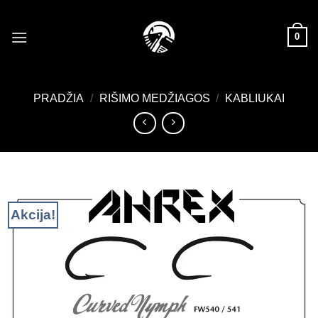
Skip
to
0
content
PRADŽIA
/
RIŠIMO MEDŽIAGOS
/
KABLIUKAI
Akcija!