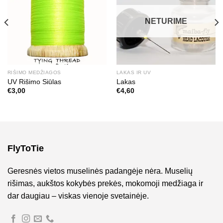
NETURIME
RIŠIMO MEDŽIAGOS
LAKAS IR UV
UV Rišimo Siūlas
Lakas
€
3,00
€
4,60
FlyToTie
Geresnės vietos muselinės padangėje nėra. Muselių
rišimas, aukštos kokybės prekės, mokomoji medžiaga ir
dar daugiau – viskas vienoje svetainėje.