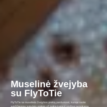
Muselinė žvejyba
su FlyToTie
FlyToTie tai muselinės žvejybos prekių parduotuvė, kurioje rasite
aukščiausios kokybės prekes už puikią kainą ir visiškai nemokamą