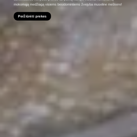
mokomąją medžiagą visiems besidomintiems žvejyba museline meškere!
Peržiūrėti prekes