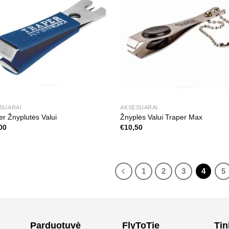
SUARAI
AKSESUARAI
er Žnyplutės Valui
Žnyplės Valui Traper Max
00
€
10,50
1
2
3
4
5
Parduotuvė
FlyToTie
Tin