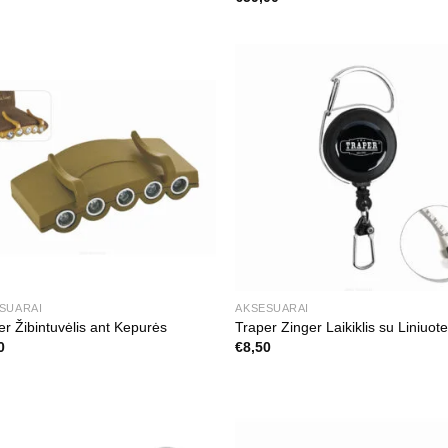
SUARAI
AKSESUARAI
er Žibintuvėlis ant Kepurės
Traper Zinger Laikiklis su Liniuot
0
€
8,50