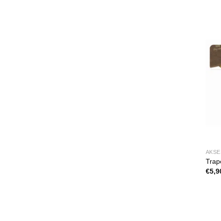
AKSE
Trap
€
5,9