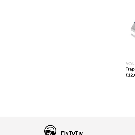
AKSE
Trap
€
12,
FlyToTie