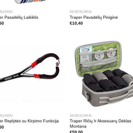
SUARAI
AKSESUARAI
r Pasaitėlių Laikiklis
Traper Pavadėlių Piniginė
50
€
10,40
SUARAI
AKSESUARAI
Traper Ričių Ir Aksesuarų Dėklas
er Replytės su Kirpimo Funkcija
Montana
50
€
59,00