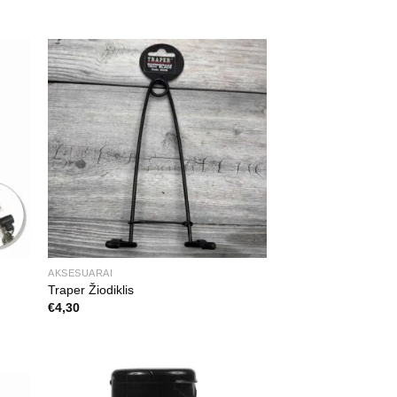
AKSESUARAI
e
Traper Žiodiklis
€
4,30