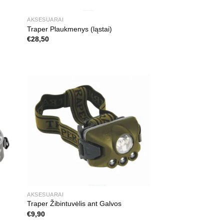
AKSESUARAI
Traper Plaukmenys (ląstai)
€
28,50
AKSESUARAI
Traper Žibintuvėlis ant Galvos
€
9,90