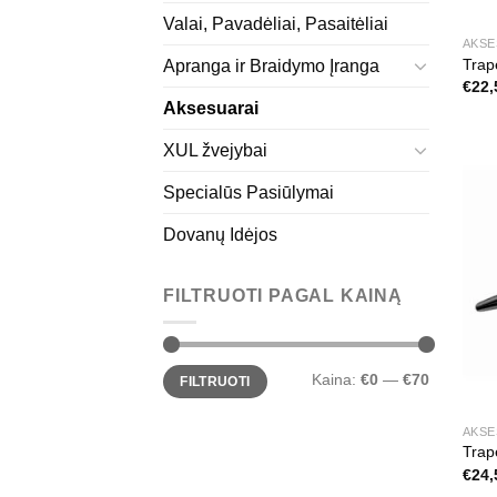
Valai, Pavadėliai, Pasaitėliai
AKSE
Trape
Apranga ir Braidymo Įranga
€
22,
Aksesuarai
XUL žvejybai
Specialūs Pasiūlymai
Dovanų Idėjos
FILTRUOTI PAGAL KAINĄ
Min
Maks
Kaina:
€0
—
€70
FILTRUOTI
kaina
kaina
AKSE
Trap
€
24,