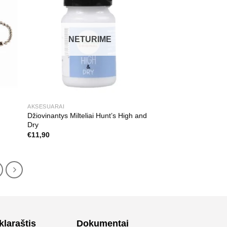
NETURIME
AKSESUARAI
Džiovinantys Milteliai Hunt’s High and
Dry
€
11,90
klaraštis
Dokumentai