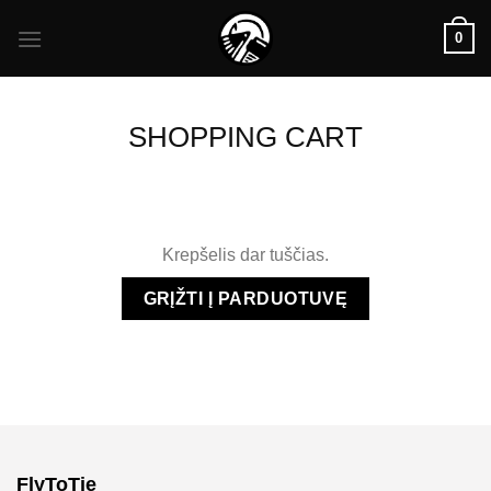
Skip
0
to
content
SHOPPING CART
Krepšelis dar tuščias.
GRĮŽTI Į PARDUOTUVĘ
FlyToTie